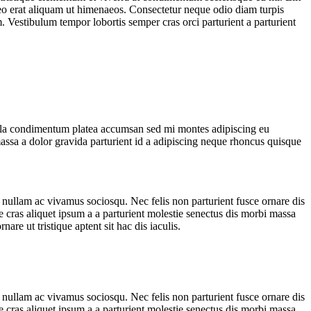
leo erat aliquam ut himenaeos. Consectetur neque odio diam turpis
Vestibulum tempor lobortis semper cras orci parturient a parturient
ulla condimentum platea accumsan sed mi montes adipiscing eu
ssa a dolor gravida parturient id a adipiscing neque rhoncus quisque
 nullam ac vivamus sociosqu. Nec felis non parturient fusce ornare dis
ue cras aliquet ipsum a a parturient molestie senectus dis morbi massa
re ut tristique aptent sit hac dis iaculis.
 nullam ac vivamus sociosqu. Nec felis non parturient fusce ornare dis
ue cras aliquet ipsum a a parturient molestie senectus dis morbi massa