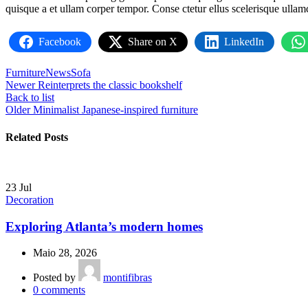
quisque a et ullam corper tempor. Conse ctetur ellus scelerisque ulla
Facebook
Share on X
LinkedIn
Furniture
News
Sofa
Newer
Reinterprets the classic bookshelf
Back to list
Older
Minimalist Japanese-inspired furniture
Related Posts
23
Jul
Decoration
Exploring Atlanta’s modern homes
Maio 28, 2026
Posted by
montifibras
0
comments