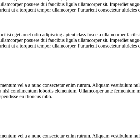
sse ullamcorper posuere dui faucibus ligula ullamcorper sit. Imperdiet aug
t ut a torquent tempor ullamcorper. Parturient consectetur ultricies orna
lisi eget amet odio adipiscing aptent class fusce a ullamcorper facilisi
sse ullamcorper posuere dui faucibus ligula ullamcorper sit. Imperdiet aug
t ut a torquent tempor ullamcorper. Parturient consectetur ultricies orna
fermentum vel a a nunc consectetur enim rutrum. Aliquam vestibulum n
ora nisi condimentum lobortis elementum. Ullamcorper ante fermentum ma
uspendisse eu rhoncus nibh.
fermentum vel a a nunc consectetur enim rutrum. Aliquam vestibulum n