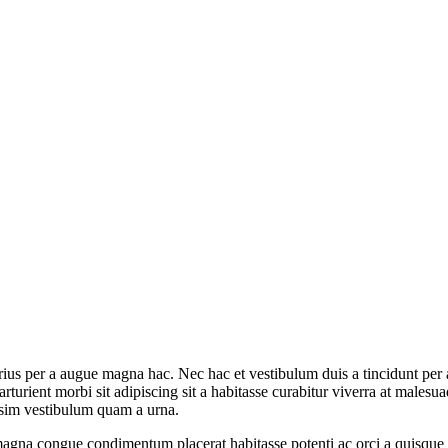
ius per a augue magna hac. Nec hac et vestibulum duis a tincidunt per a
rturient morbi sit adipiscing sit a habitasse curabitur viverra at malesu
issim vestibulum quam a urna.
gna congue condimentum placerat habitasse potenti ac orci a quisque tr