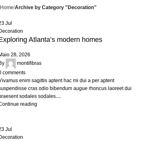
Home
Archive by Category "Decoration"
23
Jul
Decoration
Exploring Atlanta’s modern homes
Maio 28, 2026
By
montifibras
0
comments
Vivamus enim sagittis aptent hac mi dui a per aptent
suspendisse cras odio bibendum augue rhoncus laoreet dui
praesent sodales sodales....
Continue reading
23
Jul
Decoration