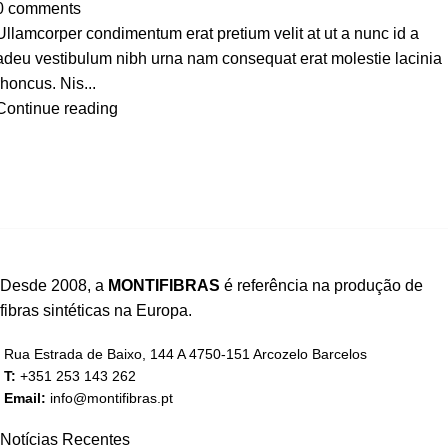
0
comments
Ullamcorper condimentum erat pretium velit at ut a nunc id a
adeu vestibulum nibh urna nam consequat erat molestie lacinia
rhoncus. Nis...
Continue reading
Desde 2008, a
MONTIFIBRAS
é referência na produção de
fibras sintéticas na Europa.
Rua Estrada de Baixo, 144 A 4750-151 Arcozelo Barcelos
T:
+351 253 143 262
Email:
info@montifibras.pt
Notícias Recentes