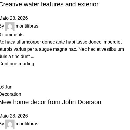
Creative water features and exterior
Maio 28, 2026
By
montifibras
0
comments
Ac haca ullamcorper donec ante habi tasse donec imperdiet
eturpis varius per a augue magna hac. Nec hac et vestibulum
duis a tincidunt ...
Continue reading
16
Jun
Decoration
New home decor from John Doerson
Maio 28, 2026
By
montifibras