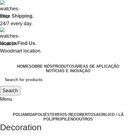
Free Shipping.
24/7 every day.
How to Find Us.
Woodmart location.
HOME
SOBRE NÓS
PRODUTOS
ÁREAS DE APLICAÇÃO
NOTÍCIAS E INOVAÇÃO
Search
Menu
POLIAMIDA
POLIÉSTER
FIOS RECOBERTOS
ACRILICO / LÃ
POLIPROPILENO
OUTROS
Decoration