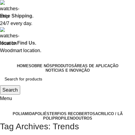
Free Shipping.
24/7 every day.
How to Find Us.
Woodmart location.
HOME
SOBRE NÓS
PRODUTOS
ÁREAS DE APLICAÇÃO
NOTÍCIAS E INOVAÇÃO
Search
Menu
POLIAMIDA
POLIÉSTER
FIOS RECOBERTOS
ACRILICO / LÃ
POLIPROPILENO
OUTROS
Tag Archives: Trends