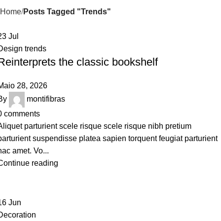
Home
Posts Tagged "Trends"
23
Jul
Design trends
Reinterprets the classic bookshelf
Maio 28, 2026
By
montifibras
0
comments
Aliquet parturient scele risque scele risque nibh pretium
parturient suspendisse platea sapien torquent feugiat parturient
hac amet. Vo...
Continue reading
16
Jun
Decoration