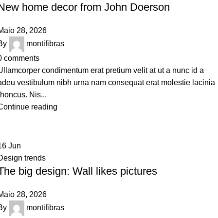
New home decor from John Doerson
Maio 28, 2026
By
montifibras
0
comments
Ullamcorper condimentum erat pretium velit at ut a nunc id a
adeu vestibulum nibh urna nam consequat erat molestie lacinia
rhoncus. Nis...
Continue reading
16
Jun
Design trends
The big design: Wall likes pictures
Maio 28, 2026
By
montifibras