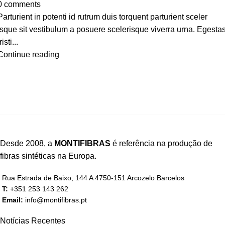
0
comments
Parturient in potenti id rutrum duis torquent parturient sceler
isque sit vestibulum a posuere scelerisque viverra urna. Egesta
risti...
Continue reading
Desde 2008, a
MONTIFIBRAS
é referência na produção de
fibras sintéticas na Europa.
Rua Estrada de Baixo, 144 A 4750-151 Arcozelo Barcelos
T:
+351 253 143 262
Email:
info@montifibras.pt
Notícias Recentes