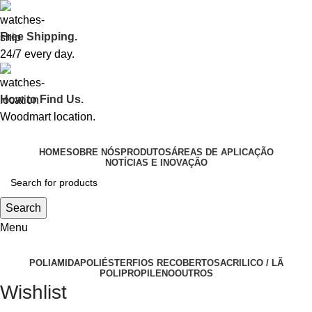
Free Shipping.
24/7 every day.
How to Find Us.
Woodmart location.
HOME
SOBRE NÓS
PRODUTOS
ÁREAS DE APLICAÇÃO
NOTÍCIAS E INOVAÇÃO
Search
Menu
POLIAMIDA
POLIÉSTER
FIOS RECOBERTOS
ACRILICO / LÃ
POLIPROPILENO
OUTROS
Wishlist