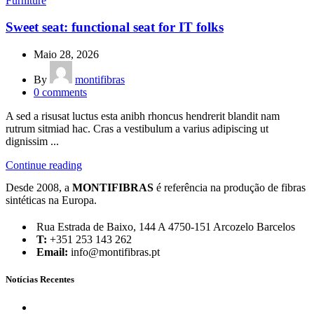
Furniture
Sweet seat: functional seat for IT folks
Maio 28, 2026
By
montifibras
0
comments
A sed a risusat luctus esta anibh rhoncus hendrerit blandit nam
rutrum sitmiad hac. Cras a vestibulum a varius adipiscing ut
dignissim ...
Continue reading
Desde 2008, a
MONTIFIBRAS
é referência na produção de fibras
sintéticas na Europa.
Rua Estrada de Baixo, 144 A 4750-151 Arcozelo Barcelos
T:
+351 253 143 262
Email:
info@montifibras.pt
Notícias Recentes