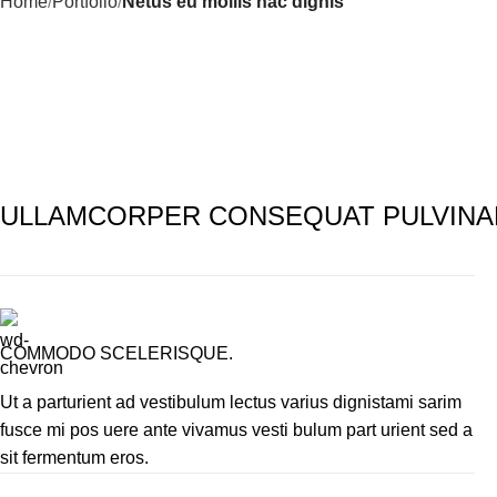
Home
Portfolio
Netus eu mollis hac dignis
ULLAMCORPER CONSEQUAT PULVINA
COMMODO SCELERISQUE.
Ut a parturient ad vestibulum lectus varius dignistami sarim
fusce mi pos uere ante vivamus vesti bulum part urient sed a
sit fermentum eros.