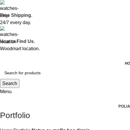
Free Shipping.
24/7 every day.
How to Find Us.
Woodmart location.
H
Search
Menu
POLI
Portfolio