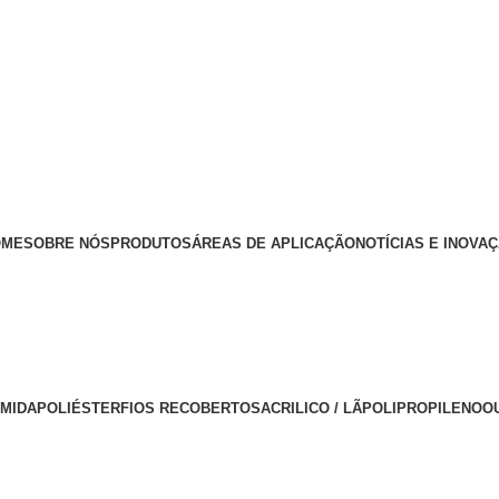
OME
SOBRE NÓS
PRODUTOS
ÁREAS DE APLICAÇÃO
NOTÍCIAS E INOVA
AMIDA
POLIÉSTER
FIOS RECOBERTOS
ACRILICO / LÃ
POLIPROPILENO
O