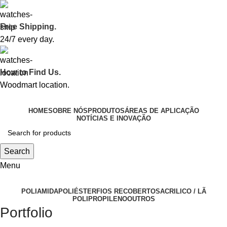
Free Shipping.
24/7 every day.
How to Find Us.
Woodmart location.
HOME
SOBRE NÓS
PRODUTOS
ÁREAS DE APLICAÇÃO
NOTÍCIAS E INOVAÇÃO
Search
Menu
POLIAMIDA
POLIÉSTER
FIOS RECOBERTOS
ACRILICO / LÃ
POLIPROPILENO
OUTROS
Portfolio